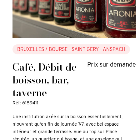
BRUXELLES
/ BOURSE - SAINT GERY - ANSPACH
Café, Débit de
Prix sur demande
boisson, bar,
taverne
Réf: 6189411
Une institution axée sur la boisson essentiellement,
n'ouvrant qu'en fin de journée 7/7, avec bel espace
intérieur et grande terrasse. Vue au top sur Place
réputée, un quartier qui bouge, et une enseigne qui