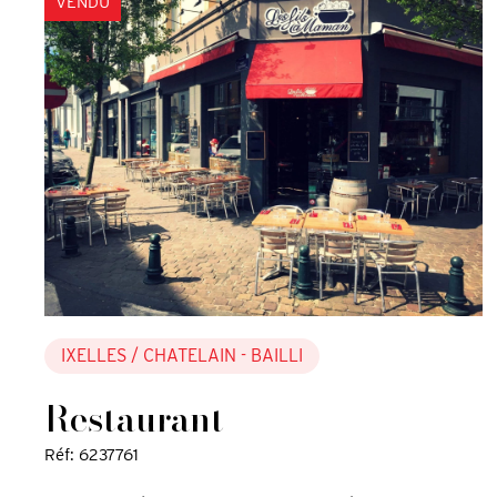
VENDU
IXELLES
/ CHATELAIN - BAILLI
Restaurant
Réf: 6237761