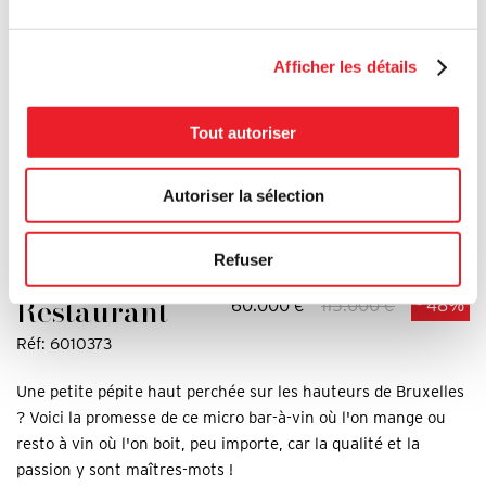
Afficher les détails
Tout autoriser
Autoriser la sélection
FOREST
/ FOREST - ALTITUDE 100
Refuser
Restaurant
60.000 €
115.000 €
- 48%
Réf: 6010373
Une petite pépite haut perchée sur les hauteurs de Bruxelles
? Voici la promesse de ce micro bar-à-vin où l'on mange ou
resto à vin où l'on boit, peu importe, car la qualité et la
passion y sont maîtres-mots !