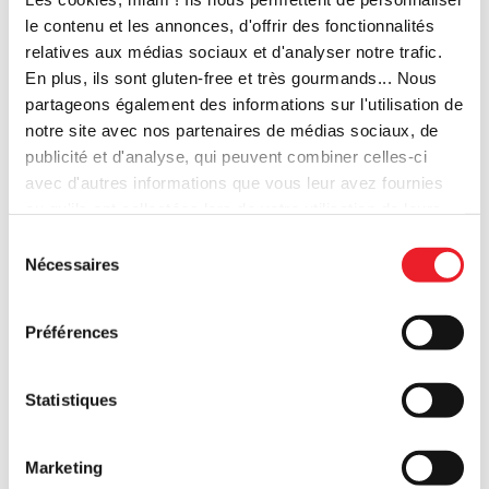
le contenu et les annonces, d'offrir des fonctionnalités
Rez commerciaux et autres
relatives aux médias sociaux et d'analyser notre trafic.
Réf: 6269439
En plus, ils sont gluten-free et très gourmands... Nous
partageons également des informations sur l'utilisation de
Au coeur du tout nouveau projet Montgomery Park, à deux
notre site avec nos partenaires de médias sociaux, de
pas du Square Montgomery, en bordure de l'Avenue de
publicité et d'analyse, qui peuvent combiner celles-ci
Tervuren, superbe unité de 111 m2 au sol + mezzanine de 69
avec d'autres informations que vous leur avez fournies
m2. L'immeuble totalement remis à neuf accueillera la
ou qu'ils ont collectées lors de votre utilisation de leurs
Commission Européenne.
services. Bref, libre à vous de choisir d'être au régime,
Sélection
ou pas.
Nécessaires
du
consentement
Préférences
NOUVEAU PRIX
Statistiques
Marketing