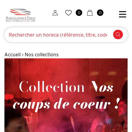
0
0
Accueil
Nos collections
>
Collection
Nos
coups de coeur !