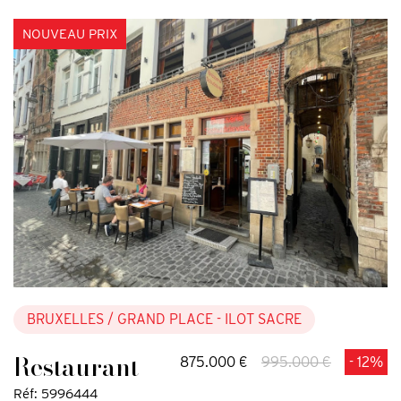
NOUVEAU PRIX
BRUXELLES
/ GRAND PLACE - ILOT SACRE
Restaurant
875.000 €
995.000 €
- 12%
Réf: 5996444