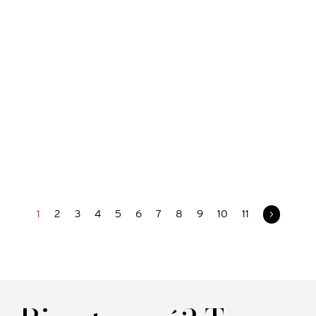
Restaurant
Prix sur demande
Réf: 5534440
Une petite pointure qui tourne lourdement depuis 5 ans, une
promesse tenue, un cadre superbe et efficace, de (beaux)
chiffres stables, une affaire qui roule à gérer !
En savoir +
1
2
3
4
5
6
7
8
9
10
11
>