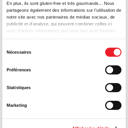
En plus, ils sont gluten-free et très gourmands... Nous
Restaurant
partageons également des informations sur l'utilisation de
Réf: 7049619
notre site avec nos partenaires de médias sociaux, de
publicité et d'analyse, qui peuvent combiner celles-ci
Localisation idéale a seulement quelques pas de l'avenue
avec d'autres informations que vous leur avez fournies
Louise, du quartier du châtelain et ces transports en
ou qu'ils ont collectées lors de votre utilisation de leurs
communs. Occasion rare dans le quartier Louise d'un
services. Bref, libre à vous de choisir d'être au régime,
Sélection
restaurant spacieux et lumineux full équipé et rénové
ou pas.
Nécessaires
du
consentement
Préférences
Statistiques
NOUVEAU PRIX
Marketing