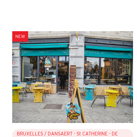
NEW
BRUXELLES
/ DANSAERT - St CATHERINE - DE