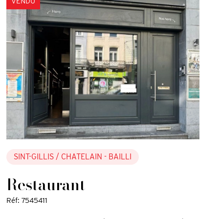
VENDU
SINT-GILLIS
/ CHATELAIN - BAILLI
Restaurant
Réf: 7545411