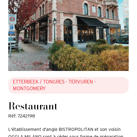
ETTERBEEK
/ TONGRES - TERVUREN -
MONTGOMERY
Restaurant
Réf: 7242198
L'établissement d'angle BISTROPOLITAN et son voisin
OGGI A MILANO sont à céder sous forme de préparation